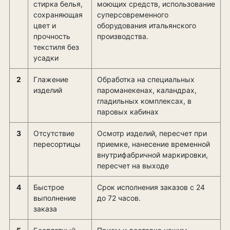
стирка белья,
моющих средств, использование
сохраняющая
суперсовременного
цвет и
оборудования итальянского
прочность
производства.
текстиля без
усадки
2
Глажение
Обработка на специальных
изделий
пароманекенах, каландрах,
гладильных комплексах, в
паровых кабинах
3
Отсутствие
Осмотр изделий, пересчет при
пересортицы
приемке, нанесение временной
внутрифабричной маркировки,
пересчет на выходе
4
Быстрое
Срок исполнения заказов c 24
выполнение
до 72 часов.
заказа